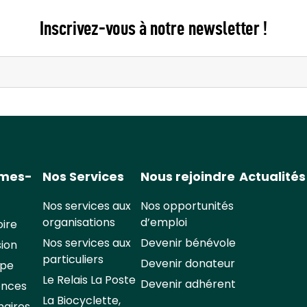
Inscrivez-vous à notre newsletter !
mmes-
Nos Services
Nous rejoindre
Actualités
Nos services aux
Nos opportunités
organisations
d’emploi
oire
Nos services aux
Devenir bénévole
sion
particuliers
Devenir donateur
ipe
Le Relais La Poste
Devenir adhérent
ences
La Biocyclette,
naires