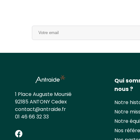
Alternative:
Qui so
nous ?
1 Place Auguste Mounié
92185 ANTONY Cedex
Notre hist
contact@antraide.fr
Notre mis
01 46 66 32 33
Notre équ
Nos référ
Facebook
Nos parte