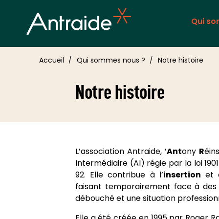
Qui s
Accueil
Qui sommes nous ?
Notre histoire
Notre histoire
L’association Antraide, ’
Ant
ony
R
éin
Intermédiaire (AI) régie par la loi 19
92. Elle contribue à l’
insertion
et
faisant temporairement face à des d
débouché et une situation profession
Elle a été créée en 1995 par Roger Rap