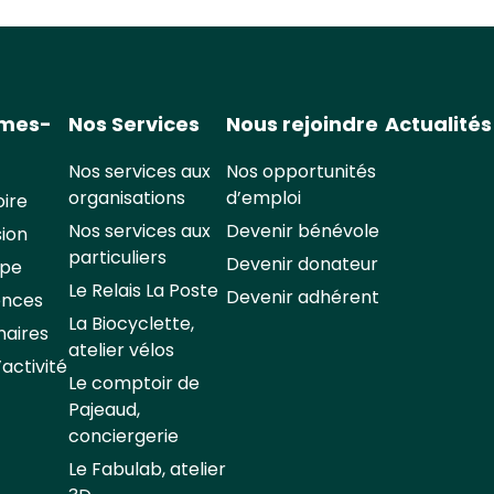
mmes-
Nos Services
Nous rejoindre
Actualités
Nos services aux
Nos opportunités
organisations
d’emploi
oire
Nos services aux
Devenir bénévole
sion
particuliers
Devenir donateur
ipe
Le Relais La Poste
Devenir adhérent
ences
La Biocyclette,
naires
atelier vélos
activité
Le comptoir de
Pajeaud,
conciergerie
Le Fabulab, atelier