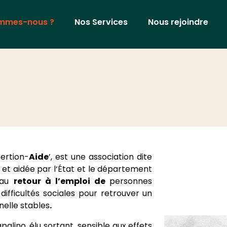
ommes-nous ?
Nos Services
Nous rejoindre
sertion-
Aide
’, est une association dite
01 et aidée par l‘État et le département
 au
retour à l’emploi de
personnes
ifficultés sociales pour retrouver un
nelle stables
.
alino, élu sortant, sensible aux effets