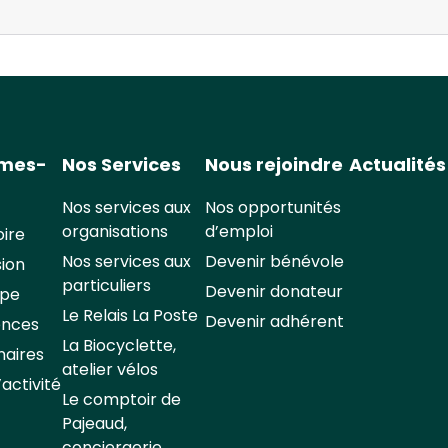
mmes-
Nos Services
Nous rejoindre
Actualités
Nos services aux
Nos opportunités
organisations
d’emploi
oire
Nos services aux
Devenir bénévole
sion
particuliers
Devenir donateur
ipe
Le Relais La Poste
Devenir adhérent
ences
La Biocyclette,
naires
atelier vélos
activité
Le comptoir de
Pajeaud,
conciergerie